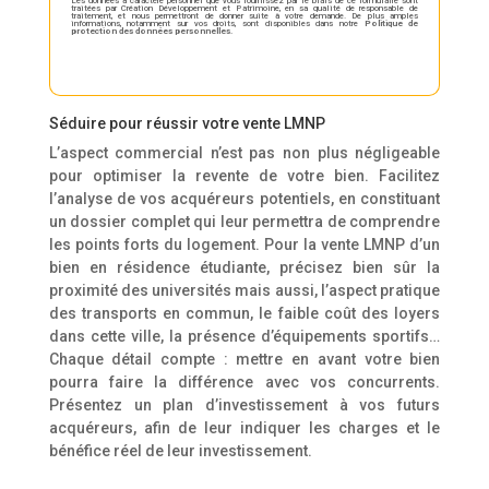
Les données à caractère personnel que vous fournissez par le biais de ce formulaire sont
traitées par Création Développement et Patrimoine, en sa qualité de responsable de
traitement, et nous permettront de donner suite à votre demande. De plus amples
informations, notamment sur vos droits, sont disponibles dans notre
Politique de
protection des données personnelles
.
Séduire pour réussir votre vente LMNP
L’aspect commercial n’est pas non plus négligeable
pour optimiser la revente de votre bien. Facilitez
l’analyse de vos acquéreurs potentiels, en constituant
un dossier complet qui leur permettra de comprendre
les points forts du logement. Pour la vente LMNP d’un
bien en résidence étudiante, précisez bien sûr la
proximité des universités mais aussi, l’aspect pratique
des transports en commun, le faible coût des loyers
dans cette ville, la présence d’équipements sportifs…
Chaque détail compte : mettre en avant votre bien
pourra faire la différence avec vos concurrents.
Présentez un plan d’investissement à vos futurs
acquéreurs, afin de leur indiquer les charges et le
bénéfice réel de leur investissement.