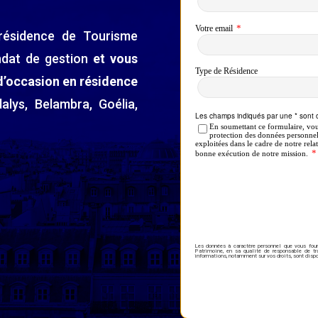
ésidence de Tourisme
dat de gestion
et vous
d’occasion en résidence
alys, Belambra, Goélia,
Les données à caractère personnel que vous four
Patrimoine, en sa qualité de responsable de t
informations, notamment sur vos droits, sont disp