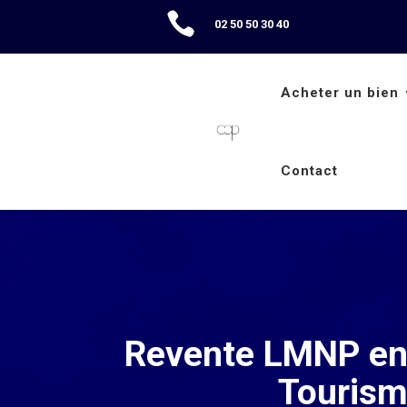

02 50 50 30 40
Acheter un bien
Contact
Revente LMNP en
Touris