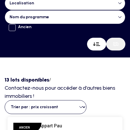
Sélectionnez le contenu
Nom du programme
Sélectionnez le contenu
Sélectionnez le contenu
Etat du programme
Ancien
13 lots disponibles
/
Contactez-nous pour accéder à d’autres biens
immobiliers !
Prix
Trier le contenu
ANCIEN