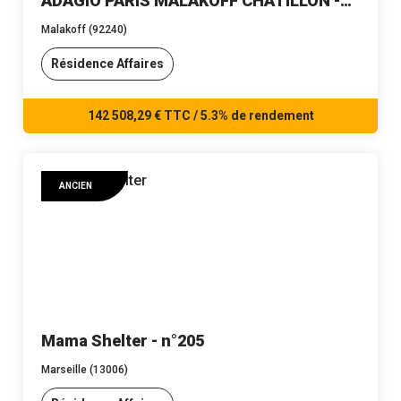
ADAGIO PARIS MALAKOFF CHATILLON -
n°306
Malakoff (92240)
Résidence Affaires
142 508,29 € TTC / 5.3% de rendement
ANCIEN
Mama Shelter - n°205
Marseille (13006)