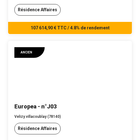
Résidence Affaires
107 614,90 € TTC / 4.8% de rendement
ANCIEN
Europea - n°J03
Velizy villacoublay (78140)
Résidence Affaires