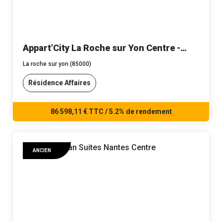
Appart'City La Roche sur Yon Centre -
n°116
La roche sur yon (85000)
Résidence Affaires
86 598,11 € TTC / 5.2% de rendement
ANCIEN