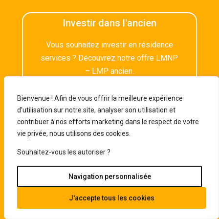
Investir dans l'ancien
Vous souhaitez investir en résidence
services ? Découvrez notre offre LMNP
– LMP ancien.
Bienvenue ! Afin de vous offrir la meilleure expérience
d'utilisation sur notre site, analyser son utilisation et
VOIR TOUS LES BIENS
contribuer à nos efforts marketing dans le respect de votre
vie privée, nous utilisons des cookies.
Souhaitez-vous les autoriser ?
Besoin d'information
Navigation personnalisée
Vous avez besoin d’être accompagné
pour votre projet d’investissement
J'accepte tous les cookies
immobilier dans l’ancien ?