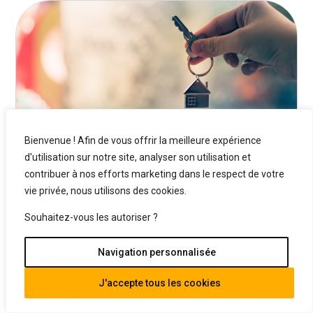
Bienvenue ! Afin de vous offrir la meilleure expérience
d'utilisation sur notre site, analyser son utilisation et
contribuer à nos efforts marketing dans le respect de votre
vie privée, nous utilisons des cookies.
Dispositif Duflot
Souhaitez-vous les autoriser ?
Loi Duflot La loi de défiscalisation Duflot, dispositif
Navigation personnalisée
destiné à succéder au « Scellier », en fin...
Lire Plus
J'accepte tous les cookies