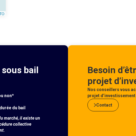
TO
sous bail
Besoin d’êt
projet d’in
Nos conseillers vous ac
ou non*
projet d’investissement 
Contact
durée du bail
u marché, il existe un
océdure collective
nt.