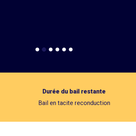
Durée du bail restante
Bail en tacite reconduction