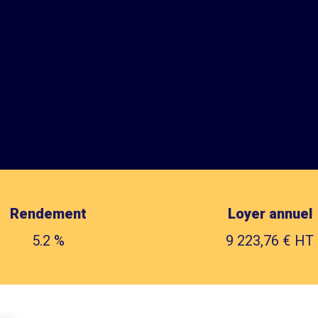
Rendement
Loyer annuel
5.2 %
9 223,76 € HT