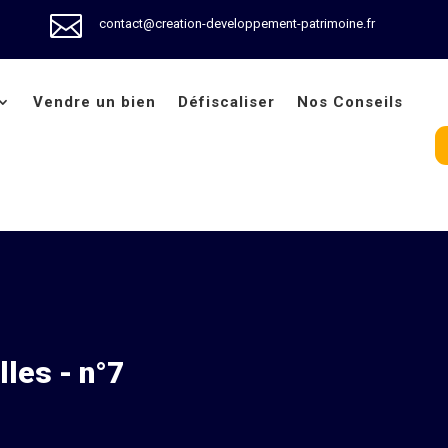

contact@creation-developpement-patrimoine.fr
Vendre un bien
Défiscaliser
Nos Conseils
lles - n°7