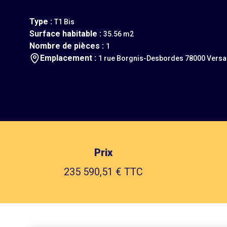
Type :
T1 Bis
Surface habitable :
35.56 m2
Nombre de pièces :
1
Emplacement :
1 rue Borgnis-Desbordes 78000 Versai
Prix
235 590,51 € TTC