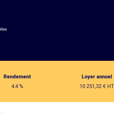
lles
Rendement
Loyer annuel
4.4 %
10 251,32 € HT