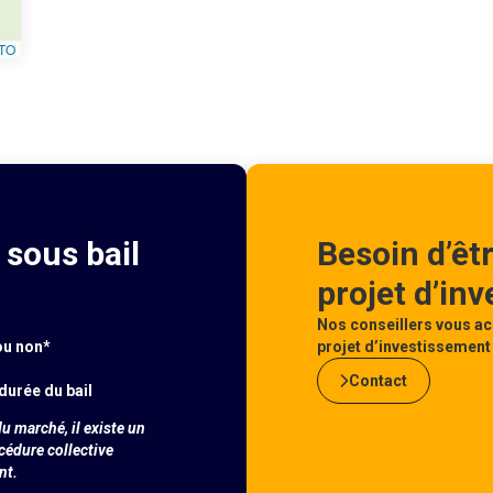
TO
sous bail
Besoin d’êt
projet d’in
Nos conseillers vous ac
ou non*
projet d’investissement 
Contact
durée du bail
u marché, il existe un
océdure collective
nt.