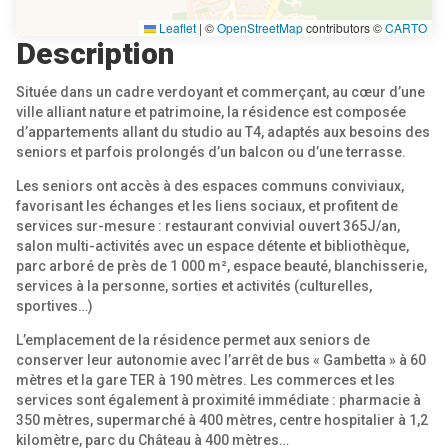
Leaflet
|
©
OpenStreetMap
contributors ©
CARTO
Description
Située dans un cadre verdoyant et commerçant, au cœur d’une
ville alliant nature et patrimoine, la résidence est composée
d’appartements allant du studio au T4, adaptés aux besoins des
seniors et parfois prolongés d’un balcon ou d’une terrasse.
Les seniors ont accès à des espaces communs conviviaux,
favorisant les échanges et les liens sociaux, et profitent de
services sur-mesure : restaurant convivial ouvert 365J/an,
salon multi-activités avec un espace détente et bibliothèque,
parc arboré de près de 1 000 m², espace beauté, blanchisserie,
services à la personne, sorties et activités (culturelles,
sportives…)
L’emplacement de la résidence permet aux seniors de
conserver leur autonomie avec l’arrêt de bus « Gambetta » à 60
mètres et la gare TER à 190 mètres. Les commerces et les
services sont également à proximité immédiate : pharmacie à
350 mètres, supermarché à 400 mètres, centre hospitalier à 1,2
kilomètre, parc du Château à 400 mètres…