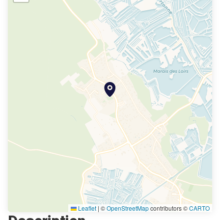
Leaflet
|
©
OpenStreetMap
contributors ©
CARTO