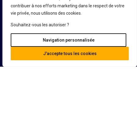
En savoir plus
contribuer à nos efforts marketing dans le respect de votre
vie privée, nous utilisons des cookies.
Acheter un bien
Demande d’informations
Vendre un bien
Souhaitez-vous les autoriser ?
Défiscaliser
Navigation personnalisée
J'accepte tous les cookies
Guide
Contact
Nos conseils
FAQ
©Copyright 2026 Création Développement et Patrimoine Tous droits
réservés|
Mentions légales
|
Politique de confidentialité
|