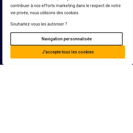
En savoir plus
contribuer à nos efforts marketing dans le respect de votre
vie privée, nous utilisons des cookies.
Acheter un bien
Demande d’informations
Vendre un bien
Souhaitez-vous les autoriser ?
Défiscaliser
Navigation personnalisée
J'accepte tous les cookies
Guide
Contact
Nos conseils
FAQ
©Copyright 2026 Création Développement et Patrimoine Tous droits
réservés|
Mentions légales
|
Politique de confidentialité
|