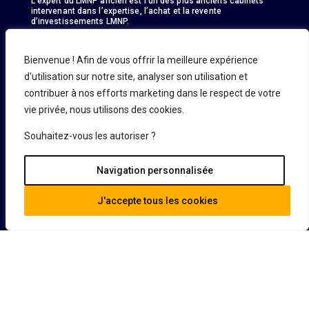
L’expert du LMNP ancien est l’un des plus anciens cabinets
intervenant dans l’expertise, l’achat et la revente
d’investissements LMNP.
Bienvenue ! Afin de vous offrir la meilleure expérience
d'utilisation sur notre site, analyser son utilisation et
contribuer à nos efforts marketing dans le respect de votre
En savoir plus
vie privée, nous utilisons des cookies.
Demande d’informations
Acheter un bien
Souhaitez-vous les autoriser ?
Vendre un bien
Défiscaliser
Navigation personnalisée
J'accepte tous les cookies
Guide
Contact
Nos conseils