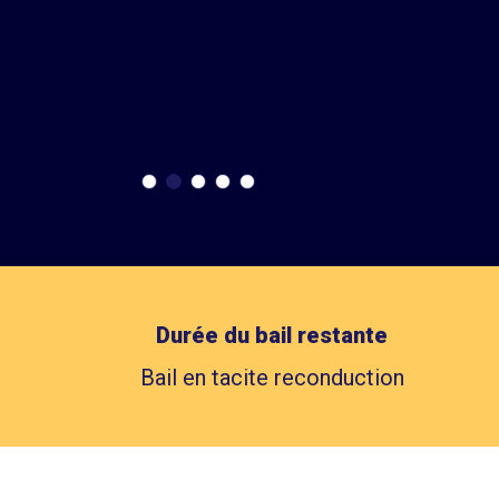
Durée du bail restante
Bail en tacite reconduction