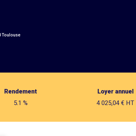
0 Toulouse
Rendement
Loyer annuel
5.1 %
4 025,04 € HT