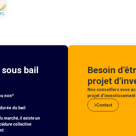
TO
sous bail
Besoin d’êt
projet d’in
Nos conseillers vous ac
ou non*
projet d’investissement 
Contact
durée du bail
u marché, il existe un
océdure collective
nt.